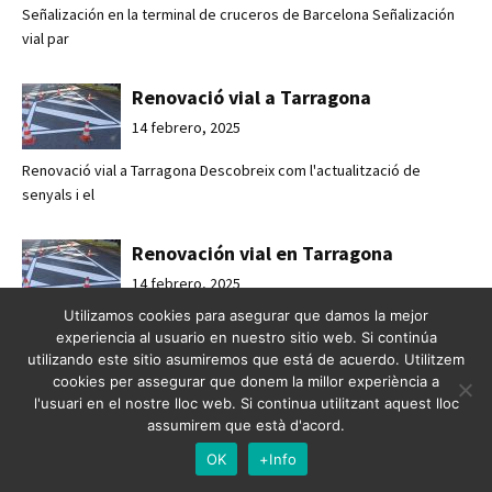
Señalización en la terminal de cruceros de Barcelona Señalización
vial par
Renovació vial a Tarragona
14 febrero, 2025
Renovació vial a Tarragona Descobreix com l'actualització de
senyals i el
Renovación vial en Tarragona
14 febrero, 2025
Utilizamos cookies para asegurar que damos la mejor
Renovación vial en Tarragona Descubre cómo la actualización de
experiencia al usuario en nuestro sitio web. Si continúa
señales y e
utilizando este sitio asumiremos que está de acuerdo. Utilitzem
cookies per assegurar que donem la millor experiència a
l'usuari en el nostre lloc web. Si continua utilitzant aquest lloc
Passos de vianants a Olot
assumirem que està d'acord.
14 febrero, 2025
OK
+Info
Passos de vianants a Olot Pintat de passos de vianants per a una