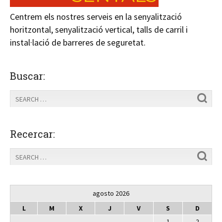
Centrem els nostres serveis en la senyalització
horitzontal, senyalització vertical, talls de carril i
instal·lació de barreres de seguretat.
Buscar:
Recercar:
agosto 2026
L
M
X
J
V
S
D
1
2