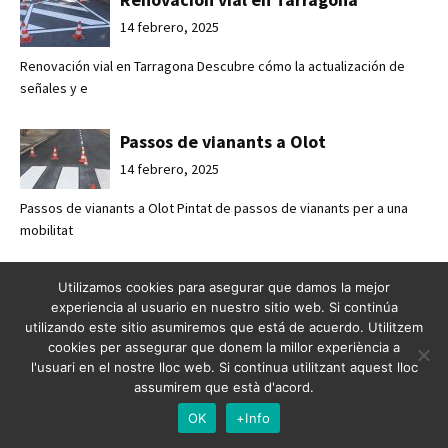
14 febrero, 2025
Renovación vial en Tarragona Descubre cómo la actualización de
señales y e
Passos de vianants a Olot
14 febrero, 2025
Passos de vianants a Olot Pintat de passos de vianants per a una
mobilitat
Pasos de peatones en Olot
Utilizamos cookies para asegurar que damos la mejor
experiencia al usuario en nuestro sitio web. Si continúa
14 febrero, 2025
utilizando este sitio asumiremos que está de acuerdo. Utilitzem
cookies per assegurar que donem la millor experiència a
Pasos de peatones en Olot Pintado de pasos de peatones para una
l'usuari en el nostre lloc web. Si continua utilitzant aquest lloc
movilidad
assumirem que està d'acord.
OK
+Info
Mejorando la seguridad vial en