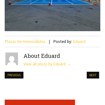
Plazas de minusválidos
Posted by:
Eduard
About Eduard
View all posts by Eduard
→
PREVIOUS
NEXT