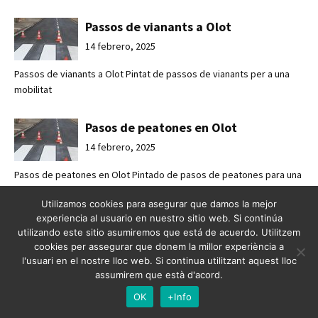
Passos de vianants a Olot
14 febrero, 2025
Passos de vianants a Olot Pintat de passos de vianants per a una
mobilitat
Pasos de peatones en Olot
14 febrero, 2025
Pasos de peatones en Olot Pintado de pasos de peatones para una
movilidad
Utilizamos cookies para asegurar que damos la mejor
experiencia al usuario en nuestro sitio web. Si continúa
Mejorando la seguridad vial en
utilizando este sitio asumiremos que está de acuerdo. Utilitzem
Esplugues de Llobregat
cookies per assegurar que donem la millor experiència a
l'usuari en el nostre lloc web. Si continua utilitzant aquest lloc
7 febrero, 2025
assumirem que està d'acord.
Mejorando la seguridad vial en Esplugues de Llobregat Crossabsa
OK
+Info
refuerza l