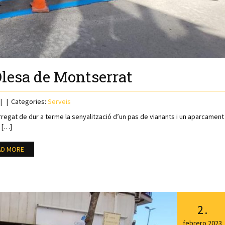
Olesa de Montserrat
Categories:
Serveis
egat de dur a terme la senyalització d’un pas de vianants i un aparcament
[…]
AD MORE
2
.
febrero
2023