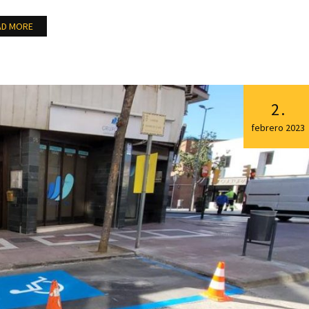
AD MORE
2
.
febrero
2023