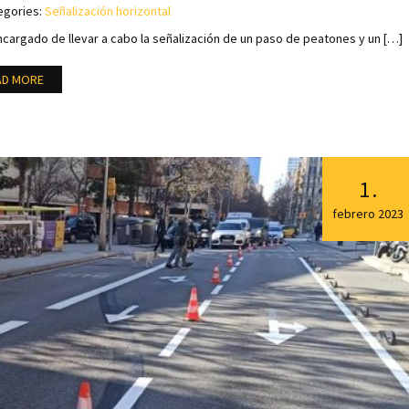
egories:
Señalización horizontal
argado de llevar a cabo la señalización de un paso de peatones y un […]
AD MORE
1
.
febrero
2023