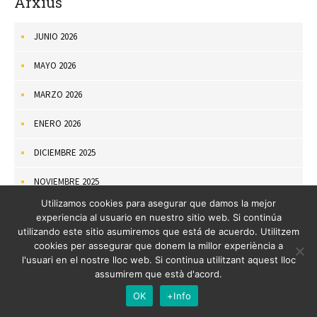
Arxius
JUNIO 2026
MAYO 2026
MARZO 2026
ENERO 2026
DICIEMBRE 2025
NOVIEMBRE 2025
Utilizamos cookies para asegurar que damos la mejor
OCTUBRE 2025
experiencia al usuario en nuestro sitio web. Si continúa
utilizando este sitio asumiremos que está de acuerdo. Utilitzem
SEPTIEMBRE 2025
cookies per assegurar que donem la millor experiència a
l'usuari en el nostre lloc web. Si continua utilitzant aquest lloc
AGOSTO 2025
assumirem que està d'acord.
OK
+Info
JULIO 2025