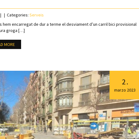
Categories:
Serveis
s hem encarregat de dur a terme el desviament d’un carril bici provisional
ura groga […]
AD MORE
2
.
marzo
2023