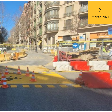
2
.
marzo
2023